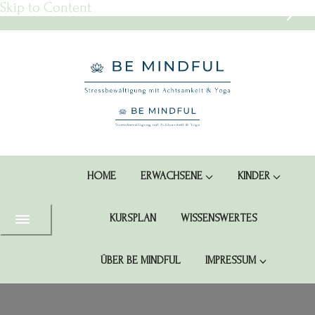
Skip to Content
BE MINDFUL Schwabach – Mit
Yoga & Achtsamkeit Stress
Dein Yoga-Studio in Schwabach
loslassen & Gelassenheit finden
HOME
ERWACHSENE
KINDER
KURSPLAN
WISSENSWERTES
ÜBER BE MINDFUL
IMPRESSUM