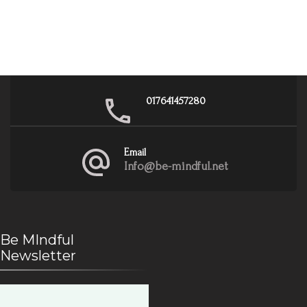
017641457280
Email
Info@be-mindful.net
Be MIndful
Newsletter