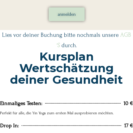
anmelden
Lies vor deiner Buchung bitte nochmals unsere
AGB
´S
durch.
Kursplan
Wertschätzung
deiner Gesundheit
Einmaliges Testen:
10 €
Perfekt für alle, die Yin Yoga zum ersten Mal ausprobieren möchten.
Drop In:
17 €