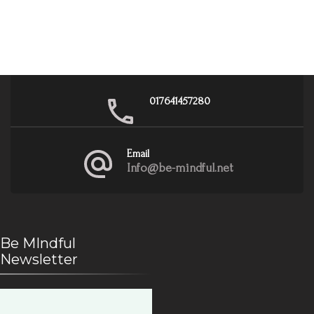
017641457280
Email
Info@be-mindful.net
Be MIndful
Newsletter