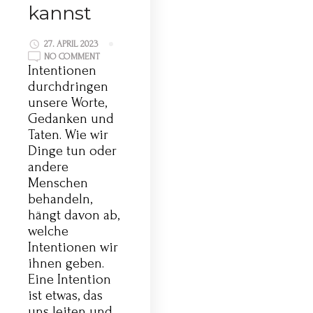
kannst
27. APRIL 2023
NO COMMENT
Intentionen
durchdringen
unsere Worte,
Gedanken und
Taten. Wie wir
Dinge tun oder
andere
Menschen
behandeln,
hängt davon ab,
welche
Intentionen wir
ihnen geben.
Eine Intention
ist etwas, das
uns leiten und