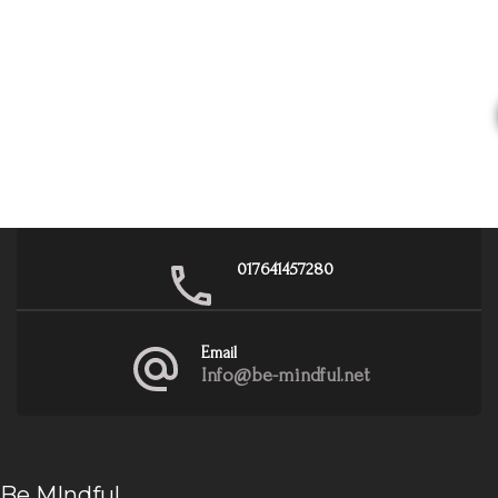
017641457280
Email
Info@be-mindful.net
Be MIndful