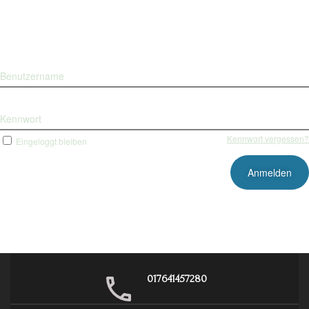
Benutzername
Kennwort
Kennwort vergessen?
Eingeloggt bleiben
017641457280