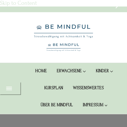
Skip to Content
BE MINDFUL Schwabach – Mit
Yoga & Achtsamkeit Stress
Dein Yoga-Studio in Schwabach
loslassen & Gelassenheit finden
HOME
ERWACHSENE
KINDER
KURSPLAN
WISSENSWERTES
ÜBER BE MINDFUL
IMPRESSUM